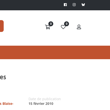
0
0
res
Date de publication
s Blaise-
15 février 2010