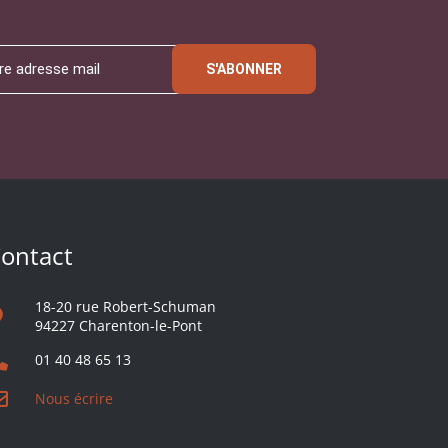
S'ABONNER
ontact
18-20 rue Robert-Schuman
94227 Charenton-le-Pont
01 40 48 65 13
Nous écrire