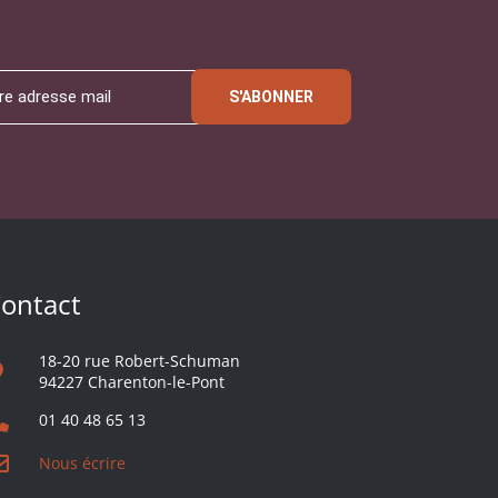
S'ABONNER
ontact
18-20 rue Robert-Schuman
94227 Charenton-le-Pont
01 40 48 65 13
Nous écrire