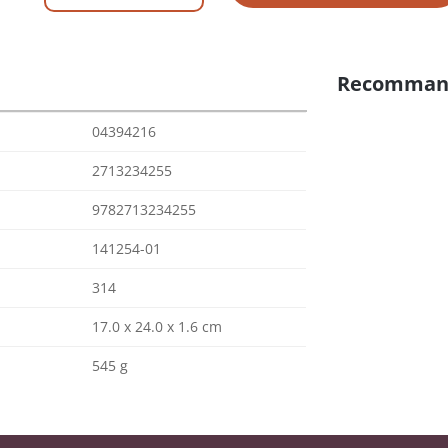
Recomman
04394216
2713234255
9782713234255
141254-01
314
17.0 x 24.0 x 1.6 cm
545 g