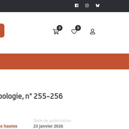
0
0
pologie, n° 255-256
Date de publication
es hautes
23 janvier 2026