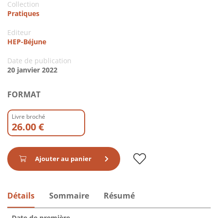
Collection
Pratiques
Editeur
HEP-Béjune
Date de publication
20 janvier 2022
FORMAT
Livre broché
26.00 €
Ajouter au panier
Détails
Sommaire
Résumé
Date de première