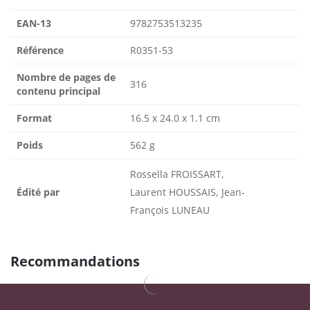
EAN-13
9782753513235
Référence
R0351-53
Nombre de pages de
316
contenu principal
Format
16.5 x 24.0 x 1.1 cm
Poids
562 g
Rossella FROISSART,
Édité par
Laurent HOUSSAIS, Jean-
François LUNEAU
Recommandations