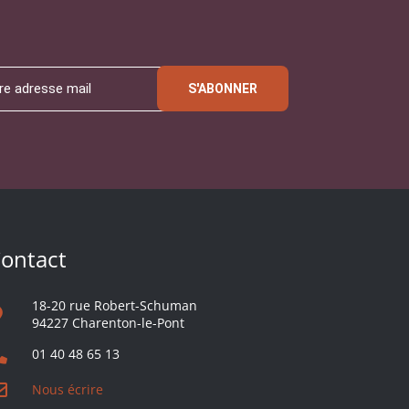
S'ABONNER
ontact
18-20 rue Robert-Schuman
94227 Charenton-le-Pont
01 40 48 65 13
Nous écrire