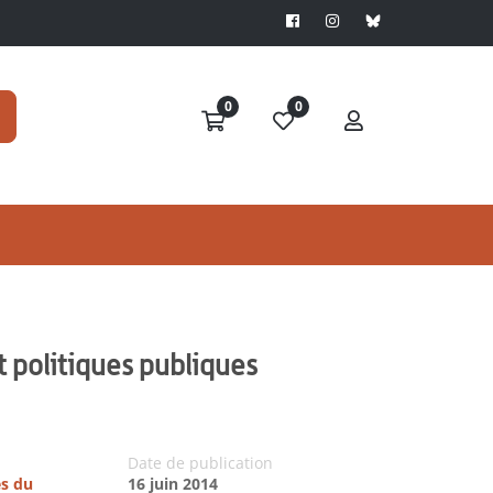
0
0
et politiques publiques
Date de publication
es du
16 juin 2014