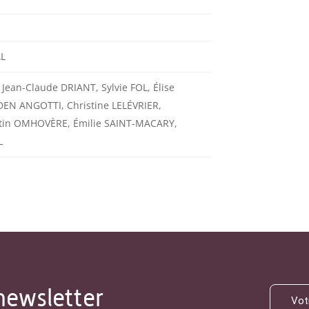
AL
Jean-Claude DRIANT, Sylvie FOL, Élise
DEN ANGOTTI, Christine LELÉVRIER,
rtin OMHOVÈRE, Émilie SAINT-MACARY,
L
newsletter