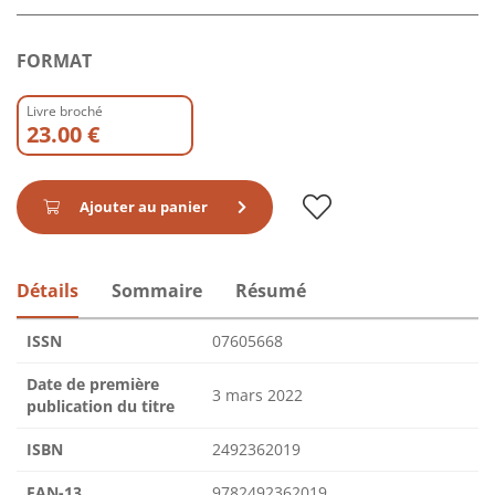
FORMAT
Livre broché
23.00 €
Ajouter au panier
Détails
Sommaire
Résumé
ISSN
07605668
Date de première
3 mars 2022
publication du titre
ISBN
2492362019
EAN-13
9782492362019