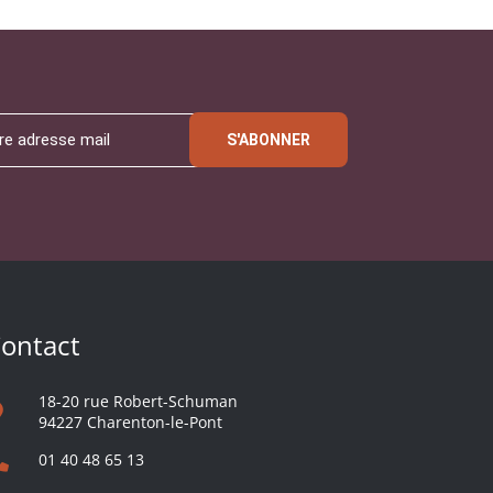
S'ABONNER
ontact
18-20 rue Robert-Schuman
94227 Charenton-le-Pont
01 40 48 65 13