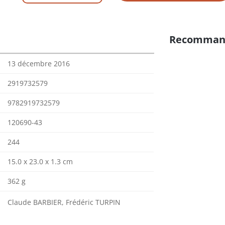
Recomman
13 décembre 2016
2919732579
9782919732579
120690-43
244
15.0 x 23.0 x 1.3 cm
362 g
Claude BARBIER, Frédéric TURPIN