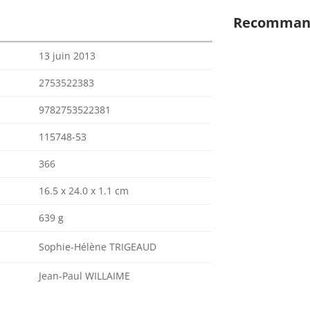
Recomman
13 juin 2013
2753522383
9782753522381
115748-53
366
16.5 x 24.0 x 1.1 cm
639 g
Sophie-Hélène TRIGEAUD
Jean-Paul WILLAIME