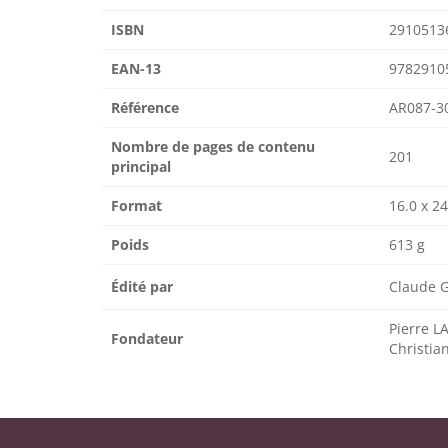
ISBN
2910513
EAN-13
9782910
Référence
AR087-3
Nombre de pages de contenu
201
principal
Format
16.0 x 24
Poids
613 g
Édité par
Claude 
Pierre 
Fondateur
Christia