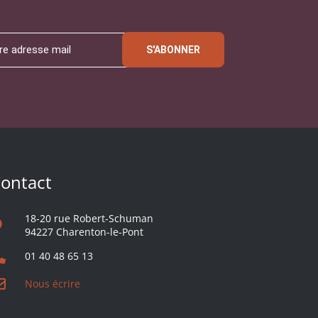
S'ABONNER
ontact
18-20 rue Robert-Schuman
94227 Charenton-le-Pont
01 40 48 65 13
Nous écrire