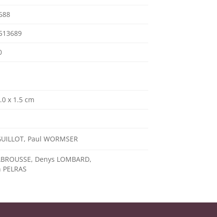
688
513689
0
.0 x 1.5 cm
GUILLOT, Paul WORMSER
LABROUSSE, Denys LOMBARD,
n PELRAS