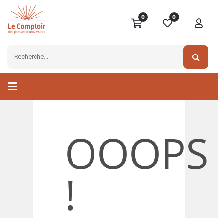
0
0
OOOPS
!