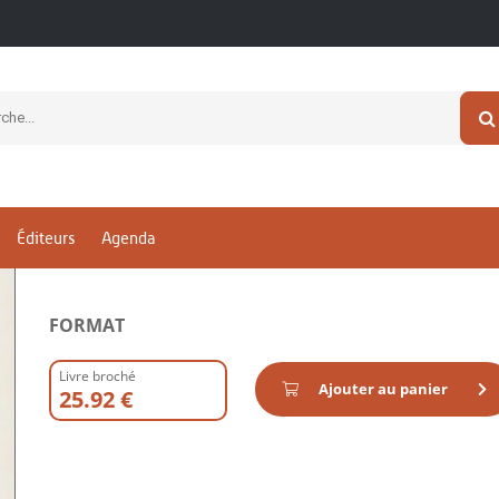
Logique du plausible
Jean-Claude GARDIN,
Marie-Salomé LAGRANGE,
J.m. MART
Revue
Editeur
MSH HORS COLLEC
Éditions de la Maiso
Éditeurs
Agenda
sciences de l'homme
FORMAT
Livre broché
Ajouter au panier
25.92 €