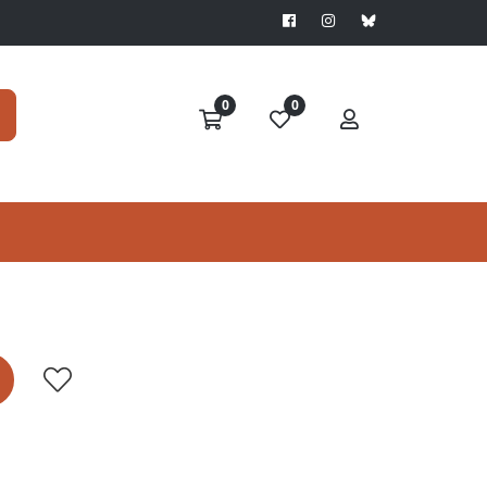
0
0
IN,
Jean MOLINO
Date de publication
n des
1er janvier 1987