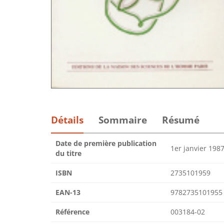
Détails
Sommaire
Résumé
Date de première publication
1er janvier 198
du titre
ISBN
2735101959
EAN-13
9782735101955
Référence
003184-02