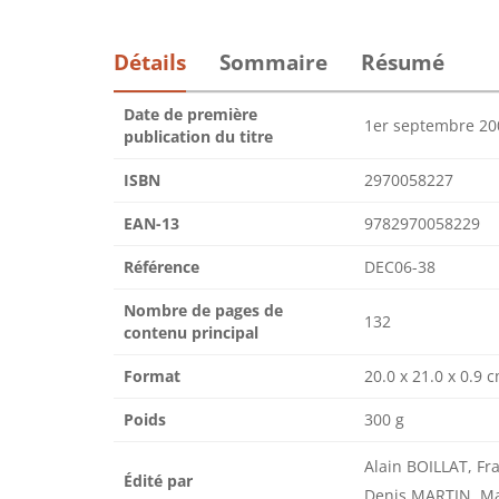
Détails
Sommaire
Résumé
Date de première
1er septembre 20
publication du titre
ISBN
2970058227
EAN-13
9782970058229
Référence
DEC06-38
Nombre de pages de
132
contenu principal
Format
20.0 x 21.0 x 0.9 
Poids
300 g
Alain BOILLAT, F
Édité par
Denis MARTIN, M