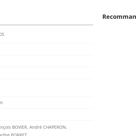
Recomman
05
cm
rançois BOVIER, André CHAPERON,
arthe PORRET