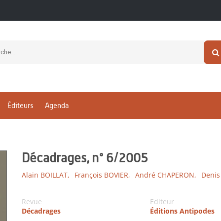
Éditeurs
Agenda
Décadrages, n° 6/2005
Alain BOILLAT,
François BOVIER,
André CHAPERON,
Denis
Revue
Editeur
Décadrages
Éditions Antipodes