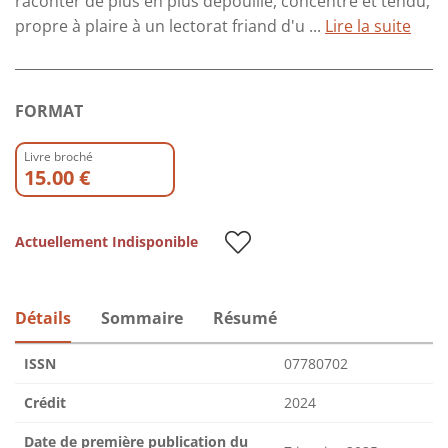
raconter de plus en plus dépouillé, concentré et tendu,
propre à plaire à un lectorat friand d'u ...
Lire la suite
FORMAT
Livre broché
15.00 €
Actuellement Indisponible
Détails
Sommaire
Résumé
ISSN
07780702
Crédit
2024
Date de première publication du