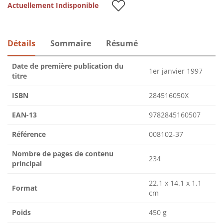
Actuellement Indisponible
Détails
Sommaire
Résumé
Date de première publication du
1er janvier 1997
titre
ISBN
284516050X
EAN-13
9782845160507
Référence
008102-37
Nombre de pages de contenu
234
principal
22.1 x 14.1 x 1.1
Format
cm
Poids
450 g