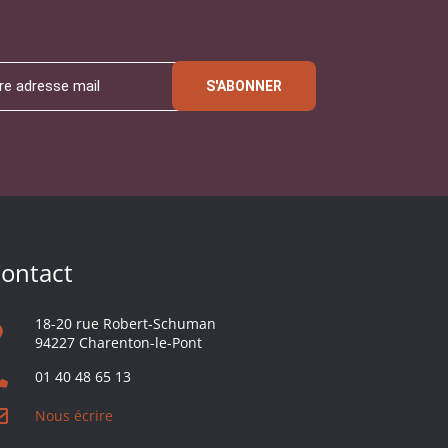
S'ABONNER
ontact
18-20 rue Robert-Schuman
94227 Charenton-le-Pont
01 40 48 65 13
Nous écrire