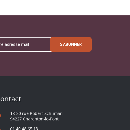
S'ABONNER
ontact
18-20 rue Robert-Schuman
94227 Charenton-le-Pont
01 40 48 65 13