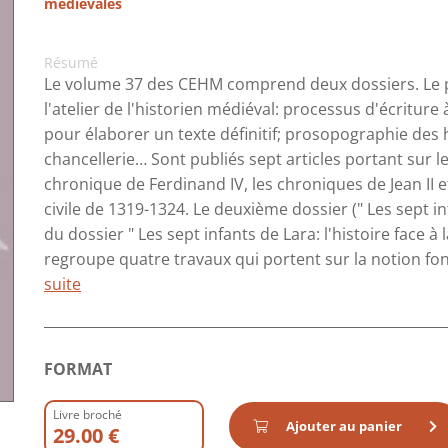
médiévales
Résumé
Le volume 37 des CEHM comprend deux dossiers. Le pre
l'atelier de l'historien médiéval: processus d'écriture
pour élaborer un texte définitif; prosopographie des 
chancellerie… Sont publiés sept articles portant sur l
chronique de Ferdinand IV, les chroniques de Jean II 
civile de 1319-1324. Le deuxième dossier (" Les sept infa
du dossier " Les sept infants de Lara: l'histoire face à 
regroupe quatre travaux qui portent sur la notion fo
suite
FORMAT
Livre broché
Ajouter au panier
29.00 €