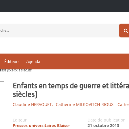
Éditeurs
Agenda
SE (XXE-XXIE SIÈCLES)
Enfants en temps de guerre et litté
siècles)
Claudine HERVOUËT,
Catherine MILKOVITCH-RIOUX,
Cathe
Editeur
Date de publication
Presses universitaires Blaise-
21 octobre 2013