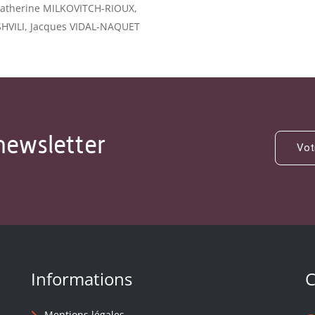
atherine MILKOVITCH-RIOUX,
HVILI, Jacques VIDAL-NAQUET
newsletter
Informations
C
Mentions légales