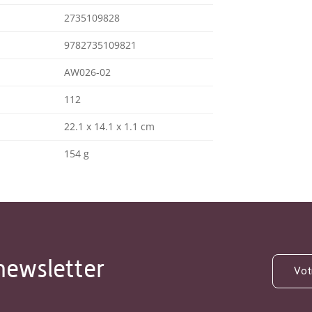
2735109828
9782735109821
AW026-02
112
22.1 x 14.1 x 1.1 cm
154 g
newsletter