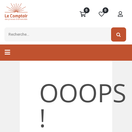
0
0
OOOPS
!