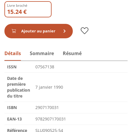
Livre broché
15.24 €
Ajouter au panier
Détails
Sommaire
Résumé
ISSN
07567138
Date de
première
7 janvier 1990
publication
du titre
ISBN
2907170031
EAN-13
9782907170031
Référence
SLU090525-54