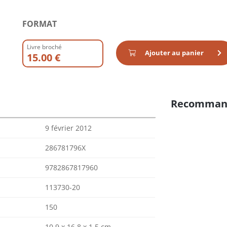
FORMAT
Livre broché
Ajouter au panier
15.00 €
Recomman
9 février 2012
286781796X
9782867817960
113730-20
150
10.9 x 16.8 x 1.5 cm