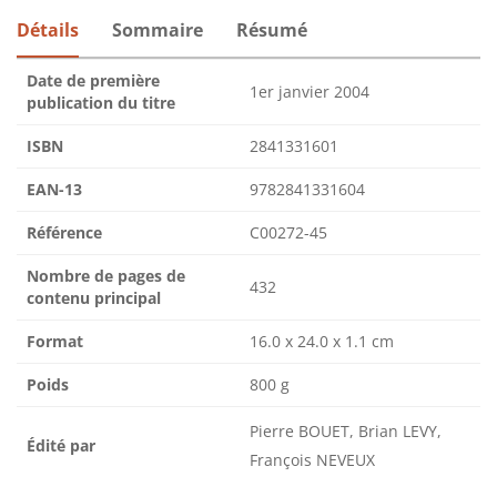
Détails
Sommaire
Résumé
Date de première
1er janvier 2004
publication du titre
ISBN
2841331601
EAN-13
9782841331604
Référence
C00272-45
Nombre de pages de
432
contenu principal
Format
16.0 x 24.0 x 1.1 cm
Poids
800 g
Pierre BOUET, Brian LEVY,
Édité par
François NEVEUX