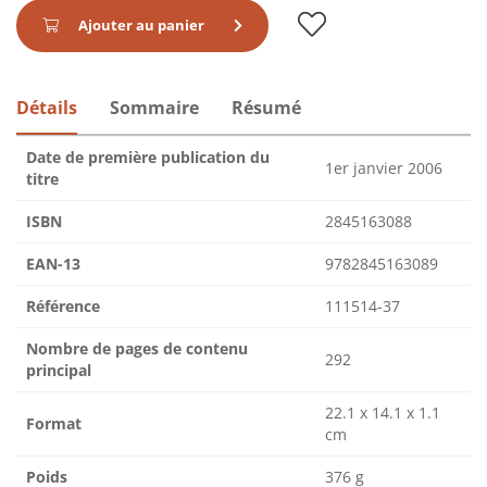
Ajouter au panier
Détails
Sommaire
Résumé
Date de première publication du
1er janvier 2006
titre
ISBN
2845163088
EAN-13
9782845163089
Référence
111514-37
Nombre de pages de contenu
292
principal
22.1 x 14.1 x 1.1
Format
cm
Poids
376 g