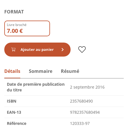
FORMAT
Livre broché
7.00 €
Ajouter au panier
Détails
Sommaire
Résumé
Date de première publication
2 septembre 2016
du titre
ISBN
2357680490
EAN-13
9782357680494
Référence
120333-97