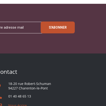
S'ABONNER
ontact
18-20 rue Robert-Schuman
94227 Charenton-le-Pont
01 40 48 65 13
Nous écrire