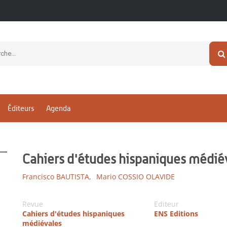
Éditeurs
Agenda
Cahiers d'études hispaniques médié
Francisco BAUTISTA,
Mario COSSIO OLAVIDE
Revue
Editeur
Cahiers d'études hispaniques
ENS Editions
médiévales