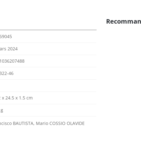
Recomman
69045
ars 2024
1036207488
322-46
 x 24.5 x 1.5 cm
 g
ncisco BAUTISTA, Mario COSSIO OLAVIDE