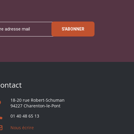
S'ABONNER
ontact
18-20 rue Robert-Schuman
94227 Charenton-le-Pont
01 40 48 65 13
Nous écrire