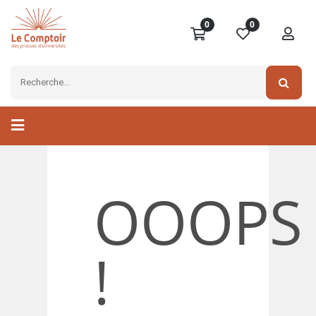
0
0
OOOPS
!