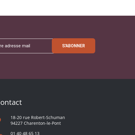
S'ABONNER
ontact
18-20 rue Robert-Schuman
94227 Charenton-le-Pont
01 40 48 65 13