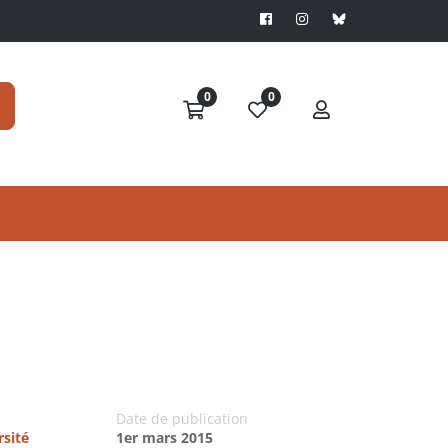
0
0
Date de publication
rsité
1er mars 2015