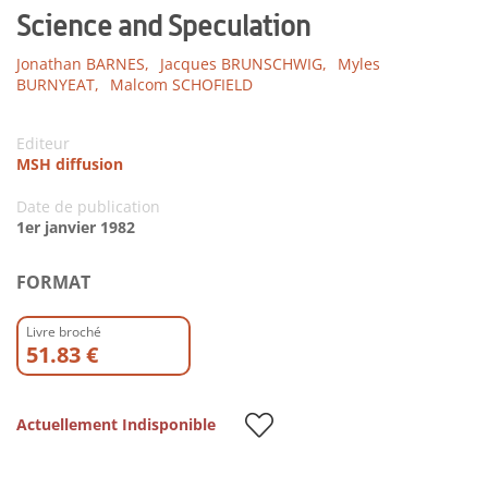
Science and Speculation
Jonathan BARNES,
Jacques BRUNSCHWIG,
Myles
BURNYEAT,
Malcom SCHOFIELD
Editeur
MSH diffusion
Date de publication
1er janvier 1982
FORMAT
Livre broché
51.83 €
Actuellement Indisponible