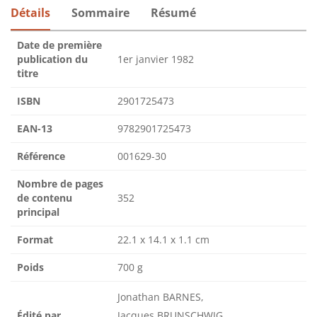
Détails
Sommaire
Résumé
Date de première
publication du
1er janvier 1982
titre
ISBN
2901725473
EAN-13
9782901725473
Référence
001629-30
Nombre de pages
de contenu
352
principal
Format
22.1 x 14.1 x 1.1 cm
Poids
700 g
Jonathan BARNES,
Édité par
Jacques BRUNSCHWIG,