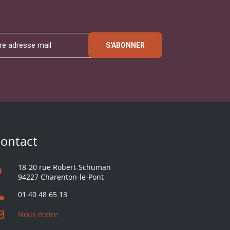
S'ABONNER
ontact
18-20 rue Robert-Schuman
94227 Charenton-le-Pont
01 40 48 65 13
Nous écrire