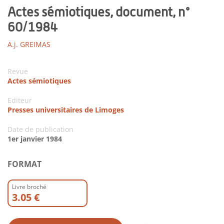
Actes sémiotiques, document, n°
60/1984
A.j. GREIMAS
Revue
Actes sémiotiques
Editeur
Presses universitaires de Limoges
Date de publication
1er janvier 1984
FORMAT
Livre broché
3.05 €