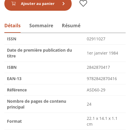
Ajouter au panier
Détails
Sommaire
Résumé
ISSN
02911027
Date de première publication du
1er janvier 1984
titre
ISBN
2842870417
EAN-13
9782842870416
Référence
ASD60-29
Nombre de pages de contenu
24
principal
22.1 x 14.1 x 1.1
Format
cm