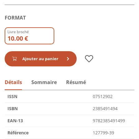
FORMAT
Livre broché
10.00 €
Ajouter au panier
Détails
Sommaire
Résumé
ISSN
07512902
ISBN
2385491494
EAN-13
9782385491499
Référence
127799-39