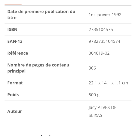
Date de première publication du
1er janvier 1992
titre
ISBN
2735104575
EAN-13
9782735104574
Référence
004619-02
Nombre de pages de contenu
306
principal
Format
22.1 x 14.1 x 1.1 cm
Poids
500 g
Jacy ALVES DE
Auteur
SEIXAS