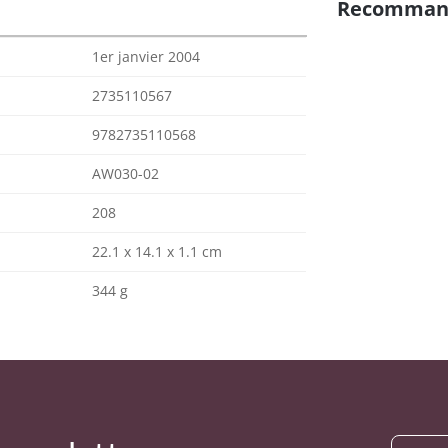
Recomman
1er janvier 2004
2735110567
9782735110568
AW030-02
208
22.1 x 14.1 x 1.1 cm
344 g