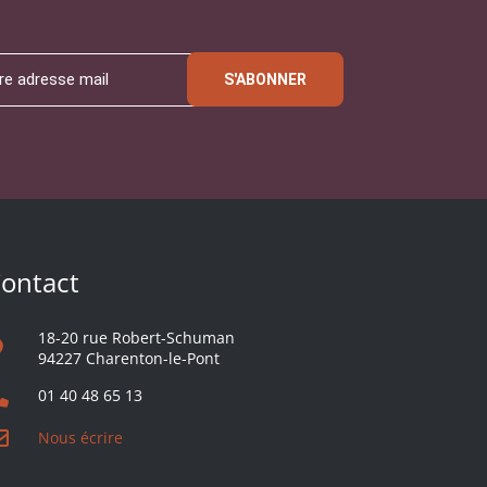
S'ABONNER
ontact
18-20 rue Robert-Schuman
94227 Charenton-le-Pont
01 40 48 65 13
Nous écrire