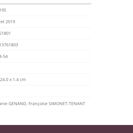
195
llet 2019
61801
13761803
4-54
 24.0 x 1.4 cm
anie GENAND, Françoise SIMONET-TENANT