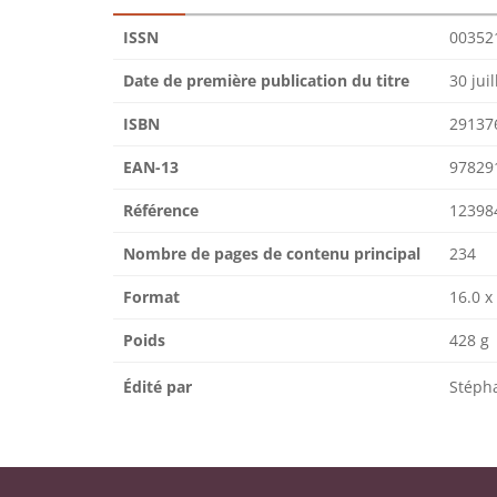
ISSN
00352
Date de première publication du titre
30 jui
ISBN
29137
EAN-13
97829
Référence
12398
Nombre de pages de contenu principal
234
Format
16.0 x
Poids
428 g
Édité par
Stéph