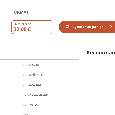
FORMAT
Livre broché
Ajouter au panier
22.00 €
Recomman
1582960X
25 avril 2019
2364240441
9782364240445
123281-94
344