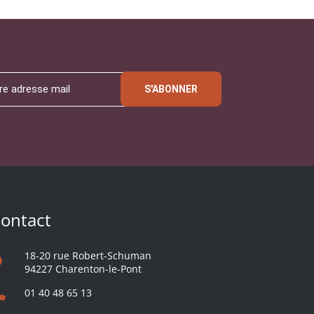
S'ABONNER
ontact
18-20 rue Robert-Schuman
94227 Charenton-le-Pont
01 40 48 65 13