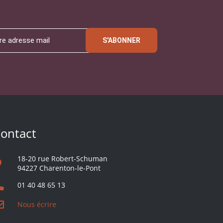
S'ABONNER
ontact
18-20 rue Robert-Schuman
94227 Charenton-le-Pont
01 40 48 65 13
Nous écrire