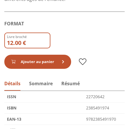
FORMAT
Livre broché
12.00 €
Ajouter au panier
Détails
Sommaire
Résumé
ISSN
22720642
ISBN
2385491974
EAN-13
9782385491970