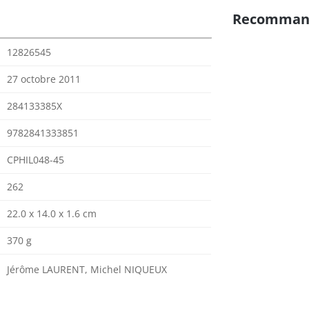
Recomman
12826545
27 octobre 2011
284133385X
9782841333851
CPHIL048-45
262
22.0 x 14.0 x 1.6 cm
370 g
Jérôme LAURENT, Michel NIQUEUX