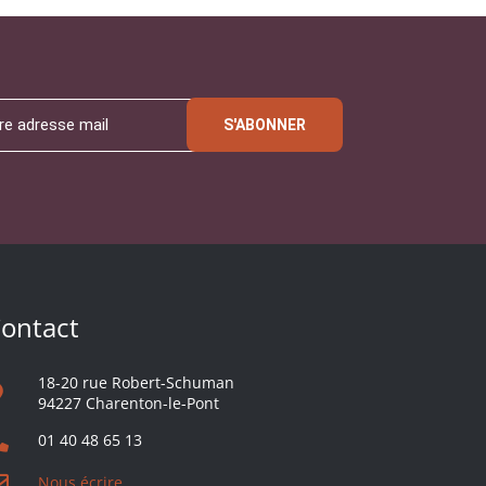
S'ABONNER
ontact
18-20 rue Robert-Schuman
94227 Charenton-le-Pont
01 40 48 65 13
Nous écrire