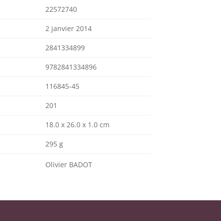
22572740
2 janvier 2014
2841334899
9782841334896
116845-45
201
18.0 x 26.0 x 1.0 cm
295 g
Olivier BADOT