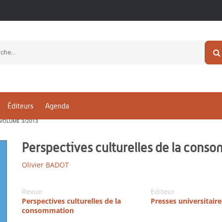
Éditeurs
Agenda
-VOLUME 3/2013
Perspectives culturelles de la con
Olivier BADOT
Revue
Editeur
Perspectives culturelles de la
Presses universitair
consommation