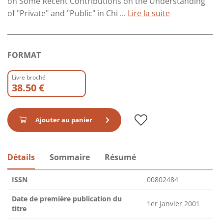
on Some Recent Contributions on the Understanding
of "Private" and "Public" in Chi ...
Lire la suite
FORMAT
Livre broché
38.50 €
Ajouter au panier
Détails
Sommaire
Résumé
ISSN
00802484
Date de première publication du
1er janvier 2001
titre