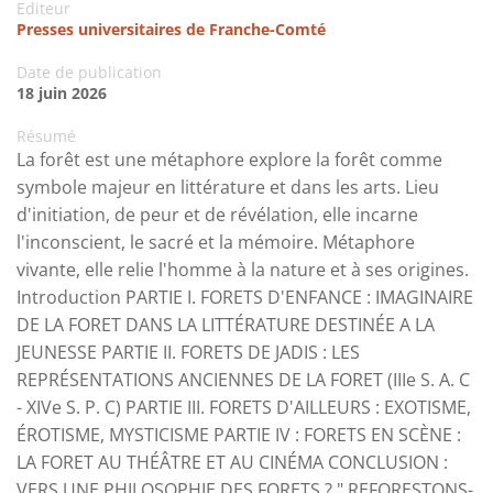
Editeur
Presses universitaires de Franche-Comté
Date de publication
18 juin 2026
Résumé
La forêt est une métaphore explore la forêt comme
symbole majeur en littérature et dans les arts. Lieu
d'initiation, de peur et de révélation, elle incarne
l'inconscient, le sacré et la mémoire. Métaphore
vivante, elle relie l'homme à la nature et à ses origines.
Introduction PARTIE I. FORETS D'ENFANCE : IMAGINAIRE
DE LA FORET DANS LA LITTÉRATURE DESTINÉE A LA
JEUNESSE PARTIE II. FORETS DE JADIS : LES
REPRÉSENTATIONS ANCIENNES DE LA FORET (IIIe S. A. C
- XIVe S. P. C) PARTIE III. FORETS D'AILLEURS : EXOTISME,
ÉROTISME, MYSTICISME PARTIE IV : FORETS EN SCÈNE :
LA FORET AU THÉÂTRE ET AU CINÉMA CONCLUSION :
VERS UNE PHILOSOPHIE DES FORETS ? " REFORESTONS-