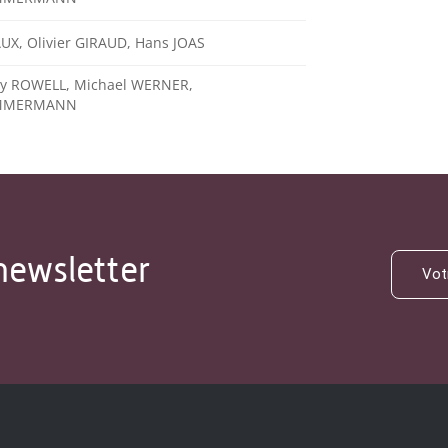
UX, Olivier GIRAUD, Hans JOAS
Jay ROWELL, Michael WERNER,
ZIMMERMANN
newsletter