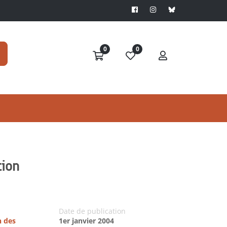
0
0
tion
Date de publication
n des
1er janvier 2004