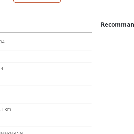
Recomman
004
14
1.1 cm
ZIMMERMANN