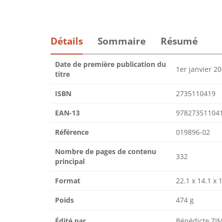
Détails
Sommaire
Résumé
Date de première publication du
1er janvier 2
titre
ISBN
2735110419
EAN-13
97827351104
Référence
019896-02
Nombre de pages de contenu
332
principal
Format
22.1 x 14.1 x 
Poids
474 g
Édité par
Bénédicte 