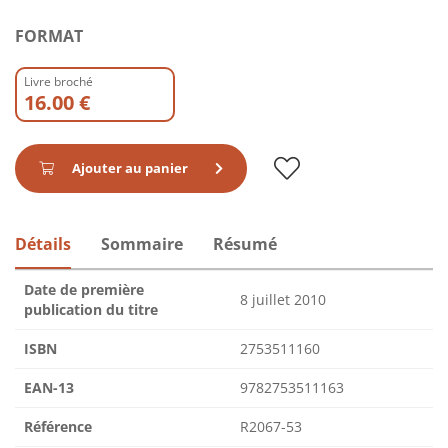
FORMAT
Livre broché
16.00 €
Ajouter au panier
Détails
Sommaire
Résumé
Date de première
8 juillet 2010
publication du titre
ISBN
2753511160
EAN-13
9782753511163
Référence
R2067-53