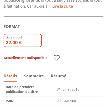
populace ignorante, ni tout à fait classe sociale, ni tout
à fait nation. Car au-delà ...
Lire la suite
FORMAT
Livre broché
22.00 €
Actuellement Indisponible
Détails
Sommaire
Résumé
Date de première
31 juillet 2016
publication du titre
ISBN
2903440980