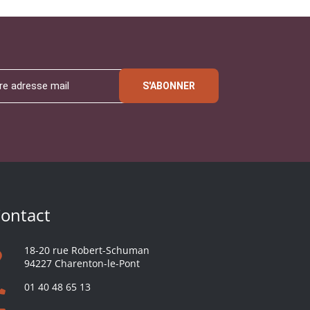
S'ABONNER
ontact
18-20 rue Robert-Schuman
94227 Charenton-le-Pont
01 40 48 65 13