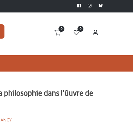
0
0
a philosophie dans l'úuvre de
NANCY