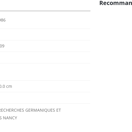
Recomman
986
09
 0.0 cm
RECHERCHES GERMANIQUES ET
S NANCY