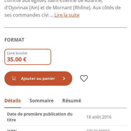
comme aux églises Saint-Étienne de Roanne,
d'Oyonnax (Ain) et de Mornant (Rhône). Aux côtés de
ses commandes civi ...
Lire la suite
FORMAT
Livre broché
35.00 €
Ajouter au panier
Détails
Sommaire
Résumé
Date de première publication du
18 août 2016
titre